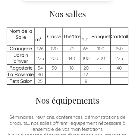
Nos salles
Nom de la
Classe
Théâtre
Banquet
Cocktail
Salle
m²
"U"
Orangerie
126
120
72
65
100
150
Jardin
225
200
140
100
200
225
d'hiver
Ragotterie
54
50
18
20
-
40
La Roseraie
40
-
-
12
-
-
Petit Salon
25
-
-
8
-
-
Nos équipements
Séminaires, réunions, conférences, démonstrations de
produits… nos salles offrent l’équipement nécessaire à
l’ensemble de vos manifestations :
Nous disposons désormais d'une connexion internet en