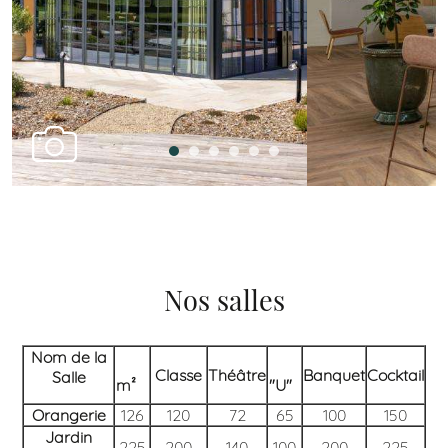
Nos salles
Nom de la
Classe
Théâtre
Banquet
Cocktail
Salle
m²
"U"
Orangerie
126
120
72
65
100
150
Jardin
225
200
140
100
200
225