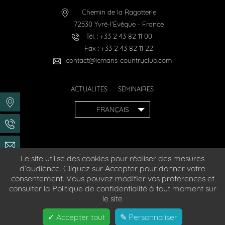
Chemin de la Ragotterie
72530
Yvré-l'Évêque
-
France
Tél. :
+33 2 43 82 11 00
Fax :
+33 2 43 82 11 22
contact@lemans-countryclub.com
ACTUALITÉS
SÉMINAIRES
FRANÇAIS
Le site utilise des cookies pour réaliser des mesures
d’audience. Cliquez sur Accepter pour donner votre
Hôtel accessible aux personnes à mobilité réduite
consentement. Vous pouvez modifier vos préférences et
consulter la Politique de confidentialité à tout moment sur
© 2026
Le Mans Country Club
- Site officiel
le site
Création :
Agence WEBCOM
Mentions Légales
✓ Accepter tout
✎ Personnaliser