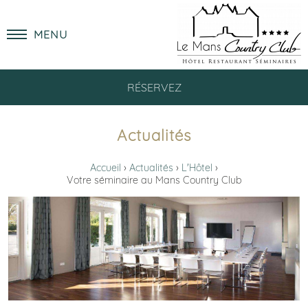
MENU
RÉSERVEZ
Actualités
Accueil
Actualités
L'Hôtel
Votre séminaire au Mans Country Club