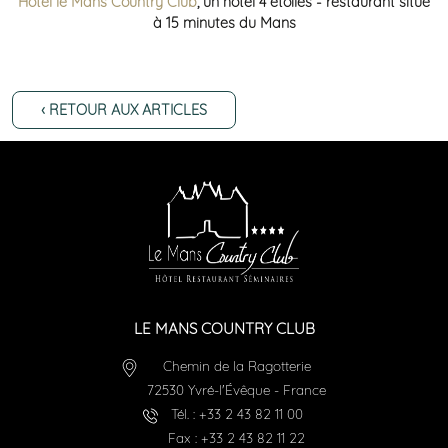
Hotel le Mans Country Club
,
un hôtel 4 étoiles - restaurant situé
à 15 minutes du Mans
‹ RETOUR AUX ARTICLES
LE MANS COUNTRY CLUB
Chemin de la Ragotterie
72530
Yvré-l'Évêque
-
France
Tél. :
+33 2 43 82 11 00
Fax :
+33 2 43 82 11 22