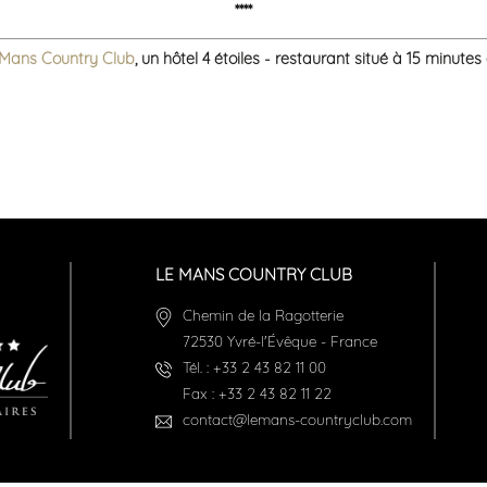
****
 Mans Country Club
, un hôtel 4 étoiles - restaurant situé à 15 minute
LE MANS COUNTRY CLUB
Chemin de la Ragotterie
72530
Yvré-l'Évêque
-
France
Tél. :
+33 2 43 82 11 00
Fax :
+33 2 43 82 11 22
contact@lemans-countryclub.com