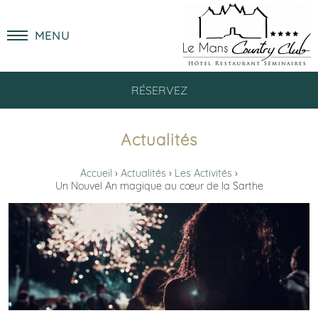
MENU
RÉSERVEZ
Actualités
Accueil
Actualités
Les Activités
Un Nouvel An magique au cœur de la Sarthe