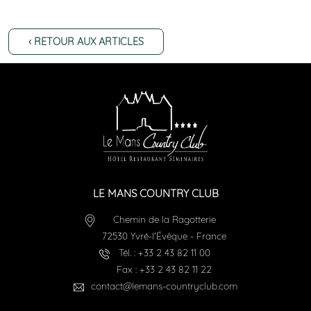
‹ RETOUR AUX ARTICLES
LE MANS COUNTRY CLUB
Chemin de la Ragotterie
72530
Yvré-l'Évêque
-
France
Tél. :
+33 2 43 82 11 00
Fax :
+33 2 43 82 11 22
contact@lemans-countryclub.com