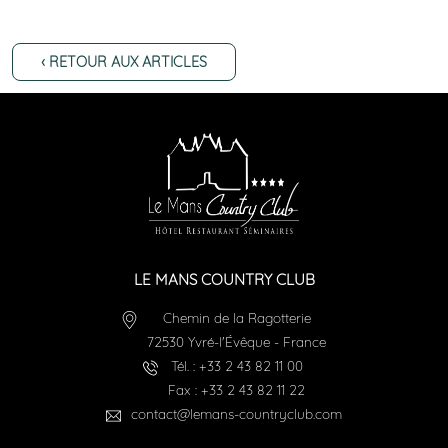
‹ RETOUR AUX ARTICLES
LE MANS COUNTRY CLUB
Chemin de la Ragotterie
72530
Yvré-l'Évêque
-
France
Tél. :
+33 2 43 82 11 00
Fax :
+33 2 43 82 11 22
contact@lemans-countryclub.com