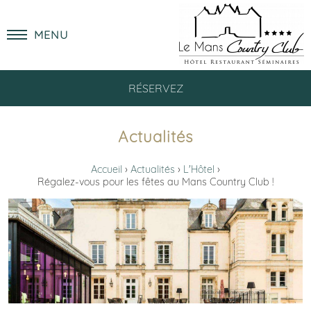
MENU
RÉSERVEZ
Actualités
Accueil
Actualités
L'Hôtel
Régalez-vous pour les fêtes au Mans Country Club !