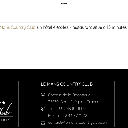
*****
 Mans Country Club
, un hôtel 4 étoiles - restaurant situé à 15 minute
LE MANS COUNTRY CLUB
Chemin de la Ragotterie
72530
Yvré-l'Évêque
-
France
Tél. :
+33 2 43 82 11 00
Fax :
+33 2 43 82 11 22
contact@lemans-countryclub.com