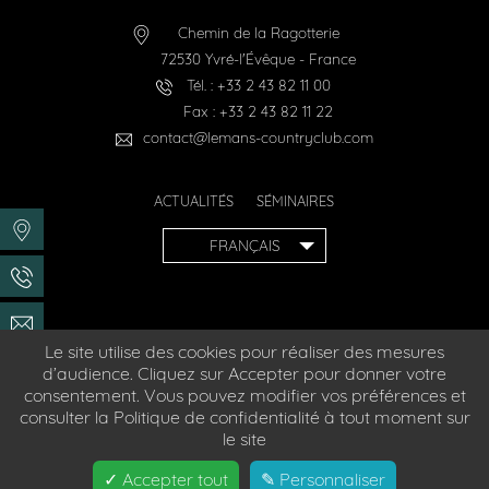
Chemin de la Ragotterie
72530
Yvré-l'Évêque
-
France
Tél. :
+33 2 43 82 11 00
Fax :
+33 2 43 82 11 22
contact@lemans-countryclub.com
ACTUALITÉS
SÉMINAIRES
FRANÇAIS
Le site utilise des cookies pour réaliser des mesures
d’audience. Cliquez sur Accepter pour donner votre
Hôtel accessible aux personnes à mobilité réduite
consentement. Vous pouvez modifier vos préférences et
consulter la Politique de confidentialité à tout moment sur
© 2026
Le Mans Country Club
- Site officiel
le site
Création :
Agence WEBCOM
Mentions Légales
✓ Accepter tout
✎ Personnaliser