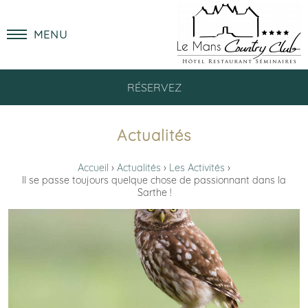
MENU
RÉSERVEZ
Actualités
Accueil
Actualités
Les Activités
Il se passe toujours quelque chose de passionnant dans la
Sarthe !