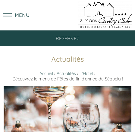
MENU
RÉSERVEZ
Actualités
Accueil
Actualités
L'Hôtel
Découvrez le menu de Fêtes de fin d’année du Séquoia !